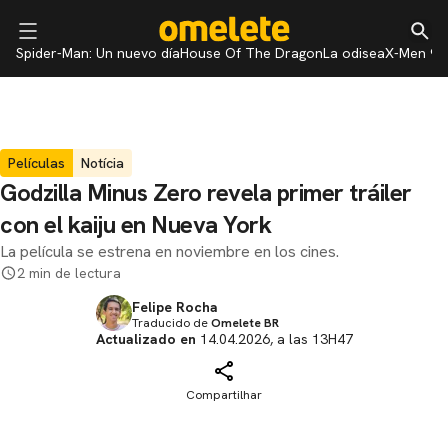
Spider-Man: Un nuevo día
House Of The Dragon
La odisea
X-Men 97
Películas
Notícia
Godzilla Minus Zero revela primer tráiler
con el kaiju en Nueva York
La película se estrena en noviembre en los cines.
2 min de lectura
Felipe Rocha
Traducido de
Omelete BR
Actualizado en
14.04.2026, a las 13H47
Compartilhar