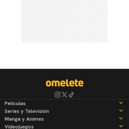
Peliculas
Series y Televisión
Noticias
Manga y Animes
Reseñas
Noticias
Videojuegos
Reseñas