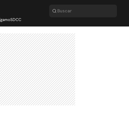
lígamo
SDCC