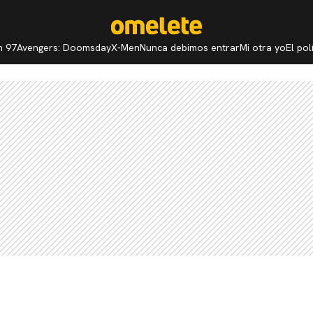
n 97
Avengers: Doomsday
X-Men
Nunca debimos entrar
Mi otra yo
El po