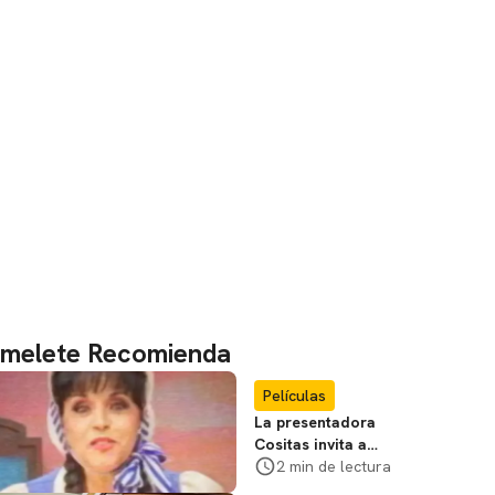
melete Recomienda
Películas
La presentadora
Cositas invita a
visitar el
2 min de lectura
Campamento