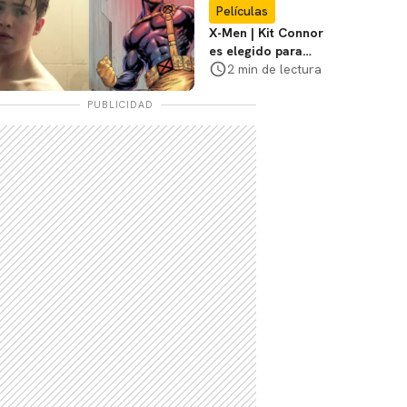
Películas
X-Men | Kit Connor
es elegido para
interpretar a
2 min de lectura
Cíclope en la nueva
película
PUBLICIDAD