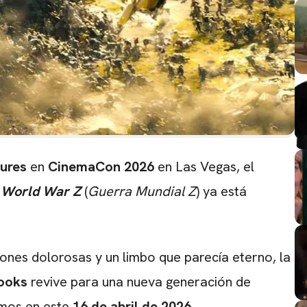
ures
en
CinemaCon 2026
en Las Vegas, el
e
World War Z
(
Guerra Mundial Z
) ya está
ones dolorosas y un limbo que parecía eterno, la
ooks
revive para una nueva generación de
emos en este
16 de abril de 2026
.