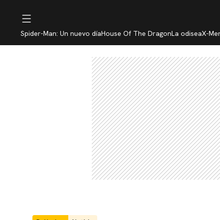
Spider-Man: Un nuevo día
House Of The Dragon
La odisea
X-Me