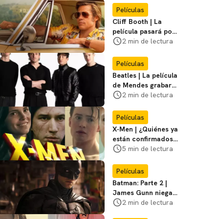
Miasma
Películas
Cliff Booth | La
película pasará por
nuevas filmaciones
2 min de lectura
con un nuevo DF
Películas
Beatles | La película
de Mendes grabará
escenas en la
2 min de lectura
icónica calle
Películas
X-Men | ¿Quiénes ya
están confirmados
en la película de
5 min de lectura
Marvel? Rumoros y
favoritos
Películas
Batman: Parte 2 |
James Gunn niega
que se filme la parte
2 min de lectura
3