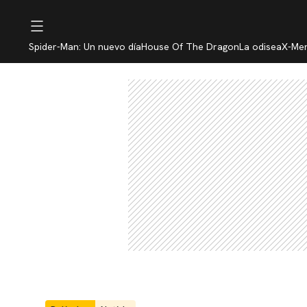
Spider-Man: Un nuevo día
House Of The Dragon
La odisea
X-Me