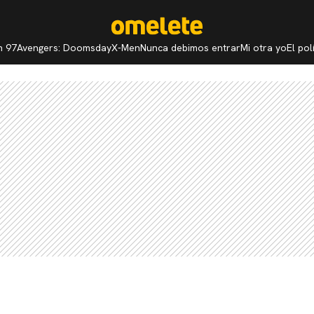
n 97
Avengers: Doomsday
X-Men
Nunca debimos entrar
Mi otra yo
El po