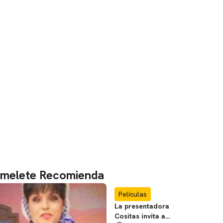
melete Recomienda
Películas
La presentadora
Cositas invita a