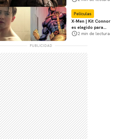
3
Películas
X-Men | Kit Connor
es elegido para
interpretar a
2 min de lectura
Cíclope en la nueva
película
PUBLICIDAD