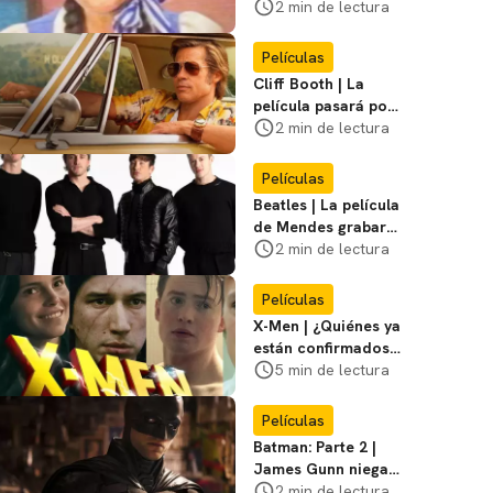
visitar el
2 min de lectura
Campamento
Miasma
Películas
Cliff Booth | La
película pasará por
nuevas filmaciones
2 min de lectura
con un nuevo DF
Películas
Beatles | La película
de Mendes grabará
escenas en la
2 min de lectura
icónica calle
Películas
X-Men | ¿Quiénes ya
están confirmados
en la película de
5 min de lectura
Marvel? Rumoros y
favoritos
Películas
Batman: Parte 2 |
James Gunn niega
que se filme la parte
2 min de lectura