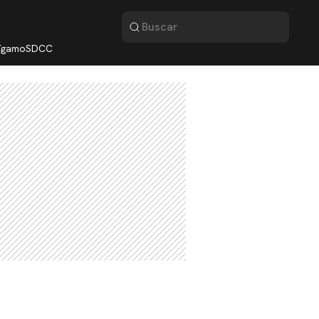
lígamo
SDCC