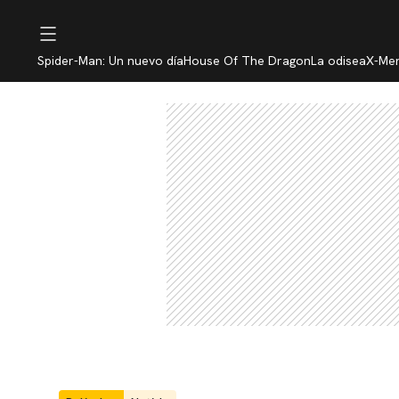
Spider-Man: Un nuevo día
House Of The Dragon
La odisea
X-Me