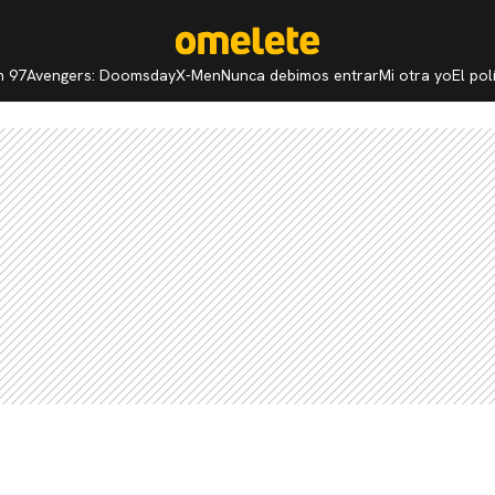
n 97
Avengers: Doomsday
X-Men
Nunca debimos entrar
Mi otra yo
El po