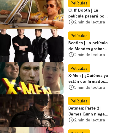
Miasma
Películas
Cliff Booth | La
película pasará por
nuevas filmaciones
2 min de lectura
con un nuevo DF
Películas
Beatles | La película
de Mendes grabará
escenas en la
2 min de lectura
icónica calle
Películas
X-Men | ¿Quiénes ya
están confirmados
en la película de
5 min de lectura
Marvel? Rumoros y
favoritos
Películas
Batman: Parte 2 |
James Gunn niega
que se filme la parte
2 min de lectura
3