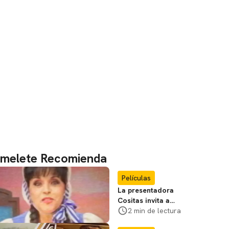
melete Recomienda
Películas
La presentadora
Cositas invita a
visitar el
2 min de lectura
Campamento