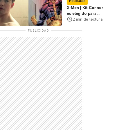
Películas
X-Men | Kit Connor
es elegido para
interpretar a
2 min de lectura
Cíclope en la nueva
película
PUBLICIDAD