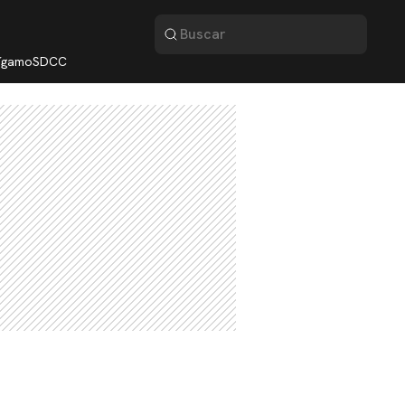
lígamo
SDCC