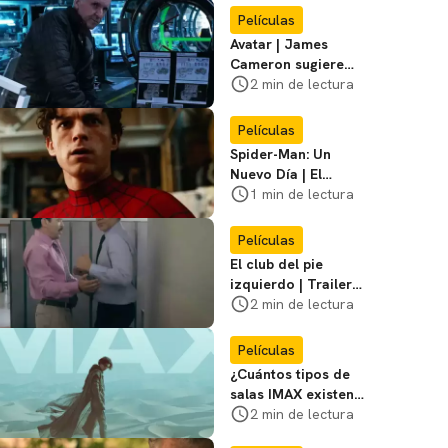
primer póster del
Películas
film
Avatar | James
Cameron sugiere
que está listo para
2 min de lectura
dejar la franquicia
Películas
Spider-Man: Un
Nuevo Día | El
director dice que el
1 min de lectura
equipo de Jackie
Chan no participó
Películas
El club del pie
izquierdo | Trailer
del remake de
2 min de lectura
¿Bailamos? con
Adrián Uribe y
Películas
María León
¿Cuántos tipos de
salas IMAX existen?
Te contamos las
2 min de lectura
diferencias