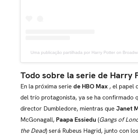
Uma publicação partilhada por Harry Potter on Broadw
Todo sobre la serie de Harry 
En la próxima serie
de HBO Max
, el papel
del trío protagonista, ya se ha confirmado
director Dumbledore, mientras que
Janet 
McGonagall,
Paapa Essiedu
(
Gangs of Lon
the Dead
) será Rubeus Hagrid, junto con l