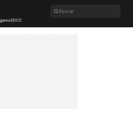
lígamo
SDCC