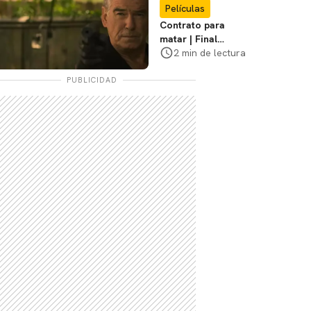
Películas
Contrato para
matar | Final
explicado, ¿Qué
2 min de lectura
pasó realmente con
Stan y Beggar?
PUBLICIDAD