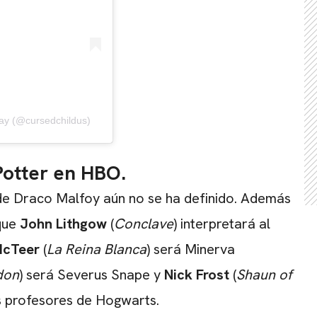
ay (@cursedchildus)
Potter en HBO.
 de Draco Malfoy aún no se ha definido. Además
CARREGANDO PUBLICIDADE
 que
John Lithgow
(
Conclave
) interpretará al
McTeer
(
La Reina Blanca
) será Minerva
don
) será Severus Snape y
Nick Frost
(
Shaun of
os profesores de Hogwarts.