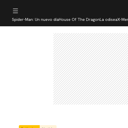
Spider-Man: Un nuevo día
House Of The Dragon
La odisea
X-Me