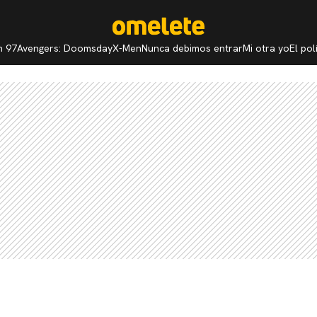
n 97
Avengers: Doomsday
X-Men
Nunca debimos entrar
Mi otra yo
El po