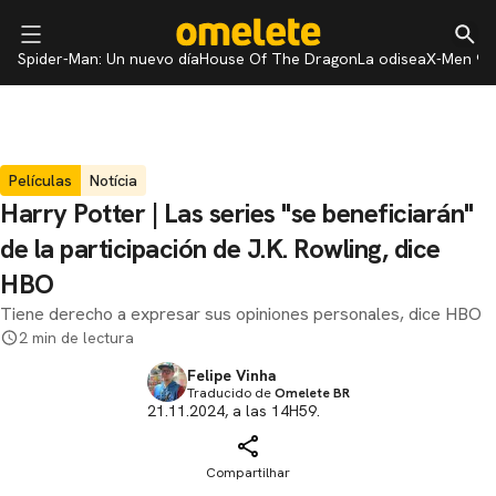
Spider-Man: Un nuevo día
House Of The Dragon
La odisea
X-Men 97
Películas
Notícia
Harry Potter | Las series "se beneficiarán"
de la participación de J.K. Rowling, dice
HBO
Tiene derecho a expresar sus opiniones personales, dice HBO
2 min de lectura
Felipe Vinha
Traducido de
Omelete BR
21.11.2024, a las 14H59.
Compartilhar