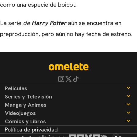
como una especie de boicot.
La serie
de
Harry Potter
aún se encuentra en
preproducción, pero aún no hay fecha de estreno.
Peliculas
Series y Televisión
Noticias
Manga y Animes
Reseñas
Noticias
Videojuegos
Reseñas
Noticias
Cómics y Libros
Reseñas
Noticias
Política de privacidad
Reseñas
Noticias