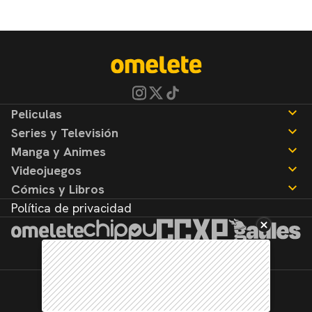
Peliculas
Series y Televisión
Noticias
Manga y Animes
Reseñas
Noticias
Videojuegos
Reseñas
Noticias
Cómics y Libros
Reseñas
Noticias
Política de privacidad
Reseñas
Noticias
Reseñas
©2026. Todos los derechos reservados.