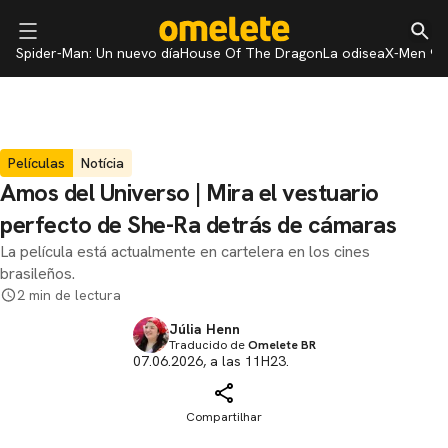
Spider-Man: Un nuevo día
House Of The Dragon
La odisea
X-Men 97
Películas
Notícia
Amos del Universo | Mira el vestuario
perfecto de She-Ra detrás de cámaras
La película está actualmente en cartelera en los cines
brasileños.
2 min de lectura
Júlia Henn
Traducido de
Omelete BR
07.06.2026, a las 11H23.
Compartilhar