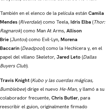
También en el elenco de la película están
Camila
Mendes
(
Riverdale
) como Teela,
Idris Elba
(
Thor:
Ragnarok
) como Man At Arms,
Allison
Brie
(
Juntos
) como Evil-Lyn,
Morena
Baccarin
(
Deadpool
) como la Hechicera y, en el
papel del villano Skeletor,
Jared Leto
(
Dallas
Buyers Club
).
Travis Knight
(
Kubo y las cuerdas mágicas,
Bumblebee
) dirige el nuevo
He-Man
, y llamó a su
colaborador frecuente,
Chris Butler
, para
reescribir el guion, originalmente firmado