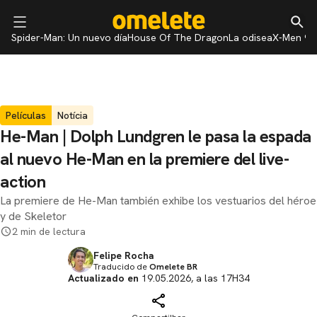
Spider-Man: Un nuevo día
House Of The Dragon
La odisea
X-Men 97
Películas
Notícia
He-Man | Dolph Lundgren le pasa la espada
al nuevo He-Man en la premiere del live-
action
La premiere de He-Man también exhibe los vestuarios del héroe
y de Skeletor
2 min de lectura
Felipe Rocha
Traducido de
Omelete BR
Actualizado en
19.05.2026, a las 17H34