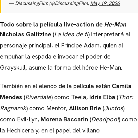
— DiscussingFilm (@DiscussingFilm)
May 19, 2026
Todo sobre la película live-action de
He-Man
CARREGANDO PUBLICIDADE
Nicholas Galitzine
(
La idea de ti
) interpretará al
personaje principal, el Príncipe Adam, quien al
empuñar la espada e invocar el poder de
Grayskull, asume la forma del héroe He-Man.
También en el elenco de la película están
Camila
Mendes
(
Riverdale
) como Teela,
Idris Elba
(
Thor:
Ragnarok
) como Mentor,
Allison Brie
(
Juntos
)
como Evil-Lyn,
Morena Baccarin
(
Deadpool
) como
la Hechicera y, en el papel del villano