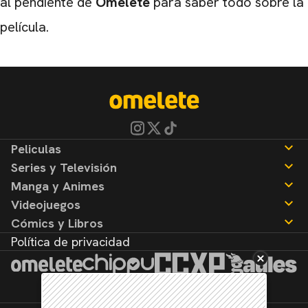
al pendiente de
Omelete
para saber todo sobre la
película.
Peliculas
Series y Televisión
Noticias
Manga y Animes
Reseñas
Noticias
Videojuegos
Reseñas
Noticias
Cómics y Libros
Reseñas
Noticias
Política de privacidad
Reseñas
Noticias
Reseñas