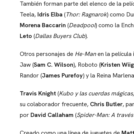
También forman parte del elenco de la pelí
Teela,
Idris Elba
(
Thor: Ragnarok
) como Du
Morena Baccarin
(
Deadpool
) como la Encha
Leto
(
Dallas Buyers Club
).
Otros personajes de
He-Man
en la película
Jaw (
Sam C. Wilson
), Roboto (
Kristen Wiig
Randor (
James Purefoy
) y la Reina Marlena
Travis Knight
(
Kubo y las cuerdas mágica
su colaborador frecuente,
Chris Butler
, pa
por
David Callaham
(
Spider-Man: A través
Creado como una línea de juguetes de
Matt