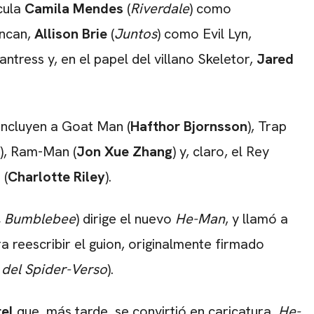
cula
Camila Mendes
(
Riverdale
) como
ncan,
Allison Brie
(
Juntos
) como Evil Lyn,
ntress y, en el papel del villano Skeletor,
Jared
 incluyen a Goat Man (
Hafthor Bjornsson
), Trap
), Ram-Man (
Jon Xue Zhang
) y, claro, el Rey
 (
Charlotte Riley
).
s, Bumblebee
) dirige el nuevo
He-Man
, y llamó a
ra reescribir el guion, originalmente firmado
 del Spider-Verso
).
el
que, más tarde, se convirtió en caricatura,
He-