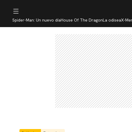
Spider-Man: Un nuevo día
House Of The Dragon
La odisea
X-Me