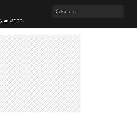
lígamo
SDCC