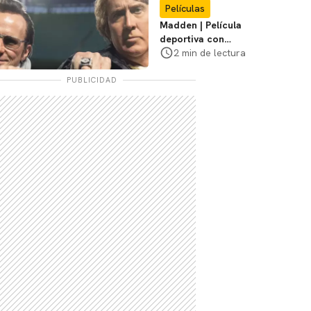
Películas
Madden | Película
deportiva con
Nicolas Cage tendrá
2 min de lectura
estreno limitado en
cines
PUBLICIDAD