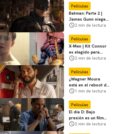
favoritos
Películas
Batman: Parte 2 |
James Gunn niega
que se filme la parte
2 min de lectura
3
Películas
X-Men | Kit Connor
es elegido para
interpretar a
2 min de lectura
Cíclope en la nueva
película
Películas
¿Wagner Moura
está en el reboot de
X-Men? El actor lo
1 min de lectura
aclara
Películas
El día D: Bajo
presión es un film
bélico distinto lleno
2 min de lectura
de tensión