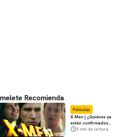
melete Recomienda
Películas
X-Men | ¿Quiénes ya
están confirmados
en la película de
5 min de lectura
Marvel? Rumoros y