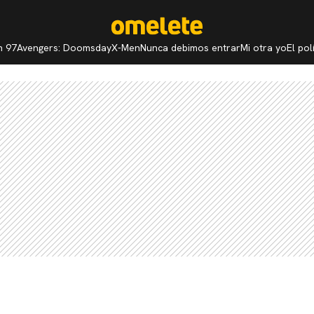
n 97
Avengers: Doomsday
X-Men
Nunca debimos entrar
Mi otra yo
El po