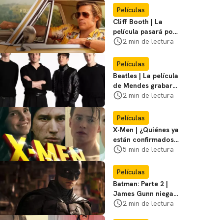
Miasma
Películas
Cliff Booth | La
película pasará por
nuevas filmaciones
2 min de lectura
con un nuevo DF
Películas
Beatles | La película
de Mendes grabará
escenas en la
2 min de lectura
icónica calle
Películas
X-Men | ¿Quiénes ya
están confirmados
en la película de
5 min de lectura
Marvel? Rumoros y
favoritos
Películas
Batman: Parte 2 |
James Gunn niega
que se filme la parte
2 min de lectura
3