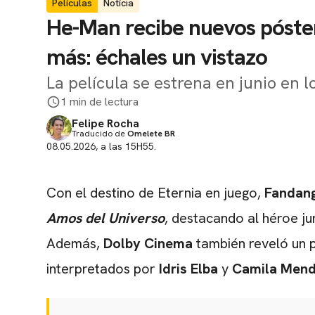
Películas
Notícia
He-Man recibe nuevos póster
más: échales un vistazo
La película se estrena en junio en l
1 min de lectura
Felipe Rocha
Traducido de
Omelete BR
08.05.2026, a las 15H55.
Con el destino de Eternia en juego,
Fandan
Amos del Universo
, destacando
al héroe
ju
Además,
Dolby Cinema
también reveló un 
interpretados por
Idris Elba
y
Camila Men