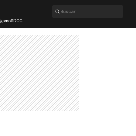
lígamo
SDCC