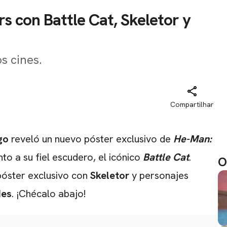
s con Battle Cat, Skeletor y
os cines.
Compartilhar
go
reveló un nuevo póster exclusivo de
He-Man:
nto a su fiel escudero, el icónico
Battle Cat
.
O
póster exclusivo con
Skeletor
y personajes
des
. ¡Chécalo abajo!