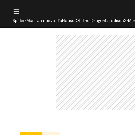
Spider-Man: Un nuevo día
House Of The Dragon
La odisea
X-Me