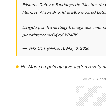
Pôsteres Dolby e Fandango de ‘Mestres do Un
Mendes, Alison Brie, Idris Elba e Jared Leto.
Dirigido por Travis Knight, chega aos cinem
pic.twitter.com/CgVu8XR4JY
— VHS CUT (@vhscut)
May 8, 2026
He-Man | La película live-action revela
CONTINÚA DESP