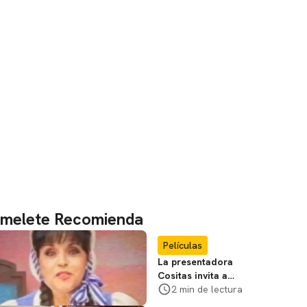
melete Recomienda
Películas
La presentadora
Cositas invita a
visitar el
2 min de lectura
Campamento