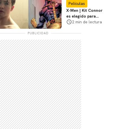
Películas
X-Men | Kit Connor
es elegido para
interpretar a
2 min de lectura
Cíclope en la nueva
película
PUBLICIDAD