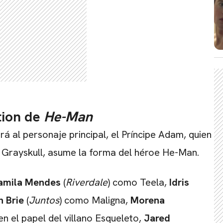
tion de
He-Man
ará al personaje principal, el Príncipe Adam, quien
 Grayskull, asume la forma del héroe He-Man.
amila Mendes
(
Riverdale
) como Teela,
Idris
n Brie
(
Juntos
) como Maligna,
Morena
en el papel del villano Esqueleto,
Jared