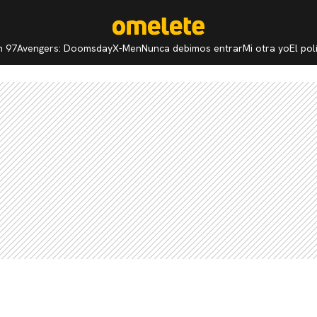
n 97
Avengers: Doomsday
X-Men
Nunca debimos entrar
Mi otra yo
El po