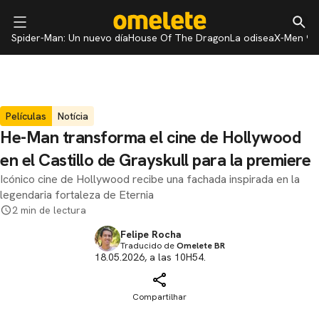
Spider-Man: Un nuevo día
House Of The Dragon
La odisea
X-Men 97
Películas
Notícia
He-Man transforma el cine de Hollywood
en el Castillo de Grayskull para la premiere
Icónico cine de Hollywood recibe una fachada inspirada en la
legendaria fortaleza de Eternia
2 min de lectura
Felipe Rocha
Traducido de
Omelete BR
18.05.2026, a las 10H54.
Compartilhar