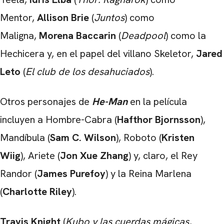
Mentor,
Allison Brie
(
Juntos
) como
Maligna,
Morena Baccarin
(
Deadpool
) como la
Hechicera y, en el papel del villano Skeletor,
Jared
Leto
(
El club de los desahuciados
).
Otros personajes de
He-Man
en la película
incluyen a Hombre-Cabra (
Hafthor Bjornsson
),
Mandíbula (
Sam C. Wilson
), Roboto (
Kristen
Wiig
), Ariete (
Jon Xue Zhang
) y, claro, el Rey
Randor (
James Purefoy
) y la Reina Marlena
(
Charlotte Riley
).
Travis Knight
(
Kubo y las cuerdas mágicas,