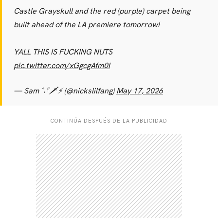
Castle Grayskull and the red (purple) carpet being
built ahead of the LA premiere tomorrow!
YALL THIS IS FUCKING NUTS
pic.twitter.com/xGgcgAfm0I
— Sam ˚˖𓍢🗡️⚡️ (@nickslilfang)
May 17, 2026
CONTINÚA DESPUÉS DE LA PUBLICIDAD