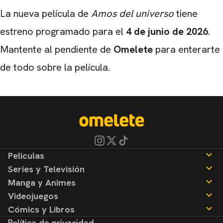
La nueva película de
Amos del universo
tiene
estreno programado para el
4 de junio de 2026
.
Mantente al pendiente de
Omelete
para enterarte
de todo sobre la película.
Peliculas
Series y Televisión
Noticias
Manga y Animes
Reseñas
Noticias
Videojuegos
Reseñas
Noticias
Cómics y Libros
Reseñas
Noticias
Política de privacidad