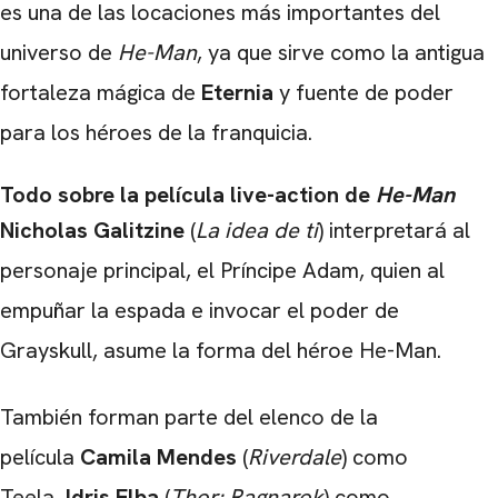
es una de las locaciones más importantes del
universo de
He-Man
, ya que sirve como la antigua
fortaleza mágica de
Eternia
y fuente de poder
para los héroes de la franquicia.
CARREGANDO PUBLICIDADE
Todo sobre la película live-action de
He-Man
Nicholas Galitzine
(
La idea de ti
) interpretará al
personaje principal, el Príncipe Adam, quien al
empuñar la espada e invocar el poder de
Grayskull, asume la forma del héroe He-Man.
También forman parte del elenco de la
película
Camila Mendes
(
Riverdale
) como
Teela,
Idris Elba
(
Thor: Ragnarok
) como