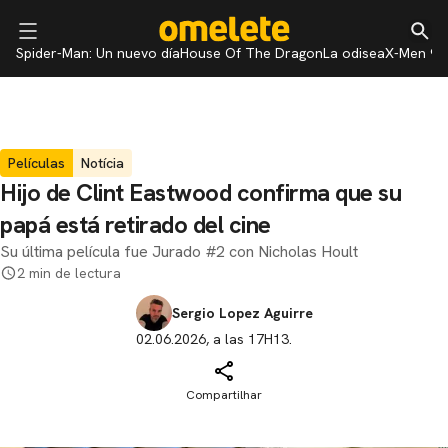
Spider-Man: Un nuevo día
House Of The Dragon
La odisea
X-Men 97
Películas
Notícia
Hijo de Clint Eastwood confirma que su
papá está retirado del cine
Su última película fue Jurado #2 con Nicholas Hoult
2 min de lectura
Sergio Lopez Aguirre
02.06.2026, a las 17H13.
Compartilhar