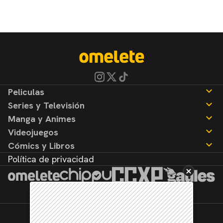
Peliculas
Series y Televisión
Noticias
Manga y Animes
Reseñas
Noticias
Videojuegos
Reseñas
Noticias
Cómics y Libros
Reseñas
Noticias
Política de privacidad
Reseñas
Noticias
Reseñas
©2026. Todos los derechos reservados.