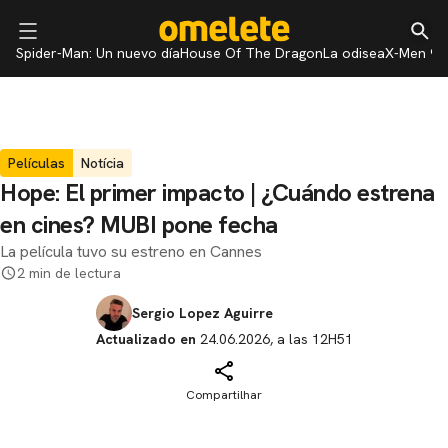
Spider-Man: Un nuevo día
House Of The Dragon
La odisea
X-Men 97
Películas
Notícia
Hope: El primer impacto | ¿Cuándo estrena
en cines? MUBI pone fecha
La película tuvo su estreno en Cannes
2 min de lectura
Sergio Lopez Aguirre
Actualizado en
24.06.2026, a las 12H51
Compartilhar