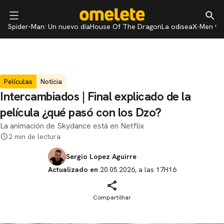
Spider-Man: Un nuevo día
House Of The Dragon
La odisea
X-Men 97
Películas
Notícia
Intercambiados | Final explicado de la
película ¿qué pasó con los Dzo?
La animación de Skydance está en Netflix
2 min de lectura
Sergio Lopez Aguirre
Actualizado en
20.05.2026, a las 17H16
Compartilhar