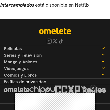
Intercambiados
está disponible en Netflix.
Peliculas
Series y Televisión
Noticias
Manga y Animes
Reseñas
Noticias
Videojuegos
Reseñas
Noticias
Cómics y Libros
Reseñas
Noticias
Política de privacidad
Reseñas
Noticias
Reseñas