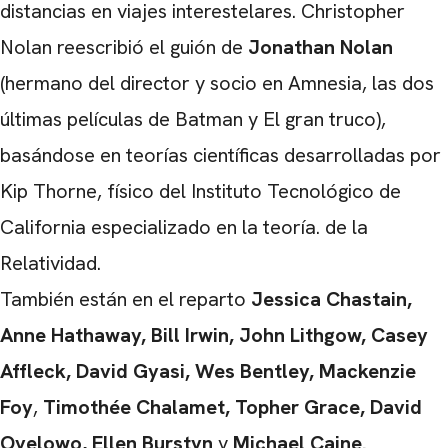
distancias en viajes interestelares. Christopher
Nolan reescribió el guión de
Jonathan
Nolan
(hermano del director y socio en Amnesia, las dos
últimas películas de Batman y El gran truco),
basándose en teorías científicas desarrolladas por
Kip Thorne, físico del Instituto Tecnológico de
California especializado en la teoría. de la
Relatividad.
También están en el reparto
Jessica Chastain
,
Anne Hathaway
,
Bill Irwin
,
John Lithgow
,
Casey
Affleck
,
David Gyasi
,
Wes Bentley
,
Mackenzie
Foy
,
Timothée Chalamet
,
Topher Grace
,
David
Oyelowo
,
Ellen Burstyn
y
Michael Caine
.