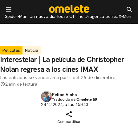
Spider-Man: Un nuevo día
House Of The Dragon
La odisea
X-Men 97
Películas
Notícia
Interestelar | La película de Christopher
Nolan regresa a los cines IMAX
Las entradas se venderán a partir del 26 de diciembre
2 min de lectura
Felipe Vinha
Traducido de
Omelete BR
24.12.2024, a las 15H40.
Compartilhar