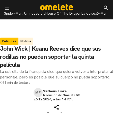
Spider-Man: Un nuevo día
House Of The Dragon
La odisea
X-Men 97
Películas
Notícia
John Wick | Keanu Reeves dice que sus
rodillas no pueden soportar la quinta
película
La estrella de la franquicia dice que quiere volver a interpretar al
personaje, pero es posible que su cuerpo no pueda soportarlo.
1 min de lectura
Matheus Fiore
MF
Traducido de
Omelete BR
26.12.2024, a las 14H31.