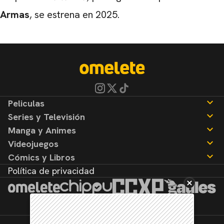
Armas
, se estrena en 2025.
Peliculas
Series y Televisión
Noticias
Manga y Animes
Reseñas
Noticias
Videojuegos
Reseñas
Noticias
Cómics y Libros
Reseñas
Noticias
Política de privacidad
Reseñas
Noticias
Reseñas