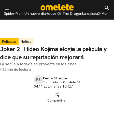
Spider-Man: Un nuevo día
House Of The Dragon
La odisea
X-Men 97
Películas
Notícia
Joker 2 | Hideo Kojima elogia la película y
dice que su reputación mejorará
La secuela todavía se proyecta en los cines
2 min de lectura
Pedro Strazza
PS
Traducido de
Omelete BR
04.11.2024, a las 10H27.
Compartilhar