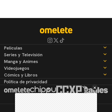
Peliculas
Series y Televisión
Noticias
Manga y Animes
Reseñas
Noticias
Videojuegos
Reseñas
Noticias
Cómics y Libros
Reseñas
Noticias
Política de privacidad
Reseñas
Noticias
Reseñas
©2026. Todos los derechos reservados.