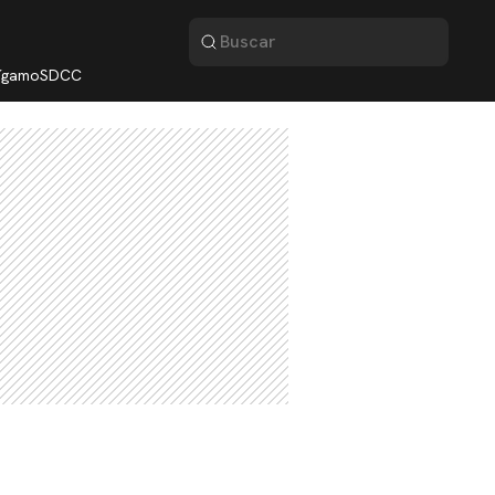
lígamo
SDCC