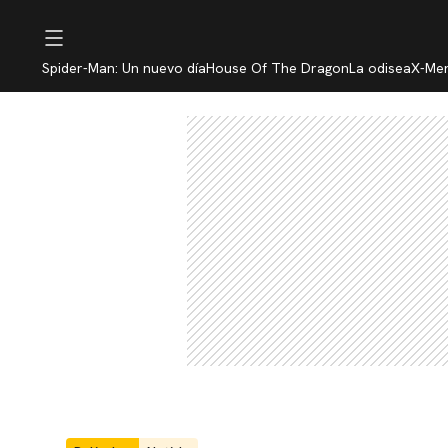
Spider-Man: Un nuevo día
House Of The Dragon
La odisea
X-Me