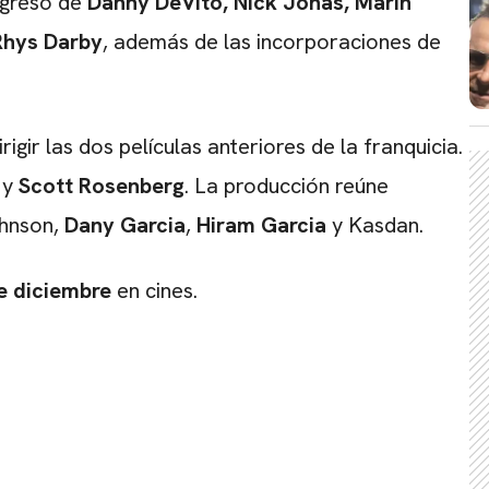
egreso de
Danny DeVito
,
Nick Jonas
,
Marin
Rhys Darby
, además de las incorporaciones de
rigir las dos películas anteriores de la franquicia.
y
Scott Rosenberg
. La producción reúne
ohnson,
Dany Garcia
,
Hiram Garcia
y Kasdan.
e diciembre
en cines.