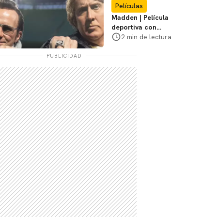
Películas
Madden | Película
deportiva con
Nicolas Cage tendrá
2 min de lectura
estreno limitado en
cines
PUBLICIDAD