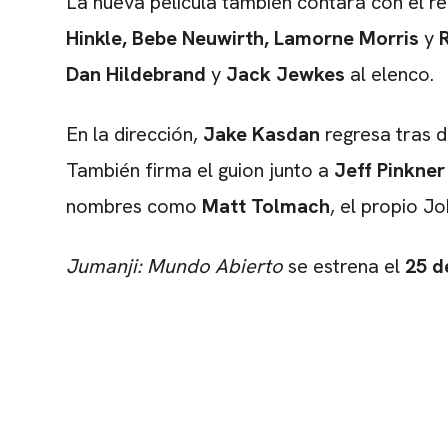
La nueva película también contará con el r
Hinkle
,
Bebe Neuwirth
,
Lamorne Morris
y
Dan Hildebrand
y
Jack Jewkes
al elenco.
En la dirección,
Jake Kasdan
regresa tras di
También firma el guion junto a
Jeff Pinkner
nombres como
Matt Tolmach
, el propio J
Jumanji: Mundo Abierto
se estrena el
25 d