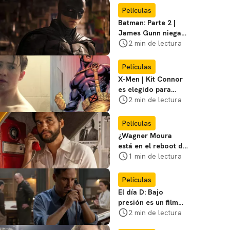
favoritos
Películas
Batman: Parte 2 |
James Gunn niega
que se filme la parte
2 min de lectura
3
Películas
X-Men | Kit Connor
es elegido para
interpretar a
2 min de lectura
Cíclope en la nueva
película
Películas
¿Wagner Moura
está en el reboot de
X-Men? El actor lo
1 min de lectura
aclara
Películas
El día D: Bajo
presión es un film
bélico distinto lleno
2 min de lectura
de tensión