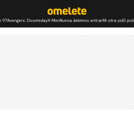
n 97
Avengers: Doomsday
X-Men
Nunca debimos entrar
Mi otra yo
El po