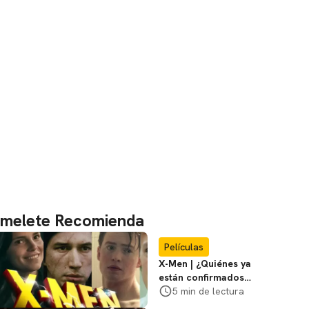
melete Recomienda
Películas
X-Men | ¿Quiénes ya
están confirmados
en la película de
5 min de lectura
Marvel? Rumoros y