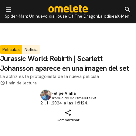
Spider-Man: Un nuevo día
House Of The Dragon
La odisea
X-Men 97
Películas
Notícia
Jurassic World: Rebirth | Scarlett
Johansson aparece en una imagen del set
La actriz es la protagonista de la nueva película
1 min de lectura
Felipe Vinha
Traducido de
Omelete BR
21.11.2024, a las 16H24.
Compartilhar