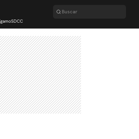
lígamo
SDCC