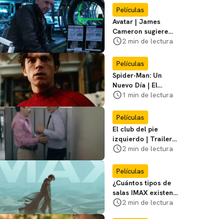
primer póster del
Películas
film
Avatar | James
Cameron sugiere
que está listo para
2 min de lectura
dejar la franquicia
Películas
Spider-Man: Un
Nuevo Día | El
director dice que el
1 min de lectura
equipo de Jackie
Chan no participó
Películas
El club del pie
izquierdo | Trailer
del remake de
2 min de lectura
¿Bailamos? con
Adrián Uribe y
Películas
María León
¿Cuántos tipos de
salas IMAX existen?
Te contamos las
2 min de lectura
diferencias