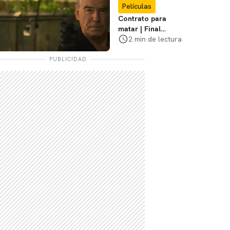
Películas
Contrato para
matar | Final
explicado, ¿Qué
2 min de lectura
pasó realmente con
Stan y Beggar?
PUBLICIDAD