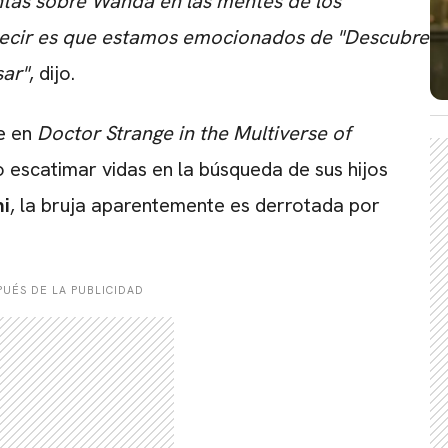
tas sobre Wanda en las mentes de los
 decir es que estamos emocionados de "Descubre
sar"
, dijo.
e en
Doctor Strange in the Multiverse of
no escatimar vidas en la búsqueda de sus hijos
i
, la bruja aparentemente es derrotada por
UÉS DE LA PUBLICIDAD