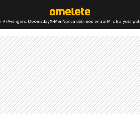
n 97
Avengers: Doomsday
X-Men
Nunca debimos entrar
Mi otra yo
El po