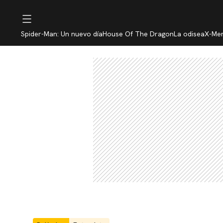
Spider-Man: Un nuevo día
House Of The Dragon
La odisea
X-Me