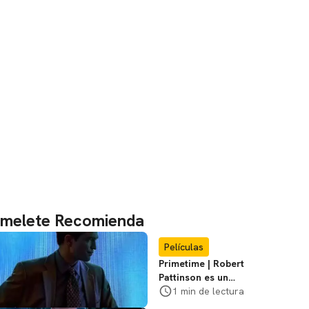
melete Recomienda
Películas
Primetime | Robert
Pattinson es un
cazador de
1 min de lectura
pedófilos en el