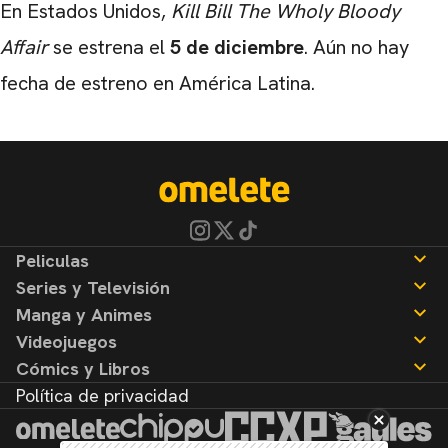
En Estados Unidos,
Kill Bill The Wholy Bloody
Affair
se estrena el
5 de diciembre
. Aún no hay
fecha de estreno en América Latina.
Peliculas
Series y Televisión
Noticias
Manga y Animes
Reseñas
Noticias
Videojuegos
Reseñas
Noticias
Cómics y Libros
Reseñas
Noticias
Política de privacidad
Reseñas
Noticias
Reseñas