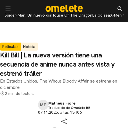
Spider-Man: Un nuevo día
House Of The Dragon
La odisea
X-Men 97
Películas
Notícia
Kill Bill | La nueva versión tiene una
secuencia de anime nunca antes vista y
estrenó tráiler
En Estados Unidos, The Whole Bloody Affair se estrena en
diciembre
2 min de lectura
Matheus Fiore
MF
Traducido de
Omelete BR
07.11.2025, a las 13H06.