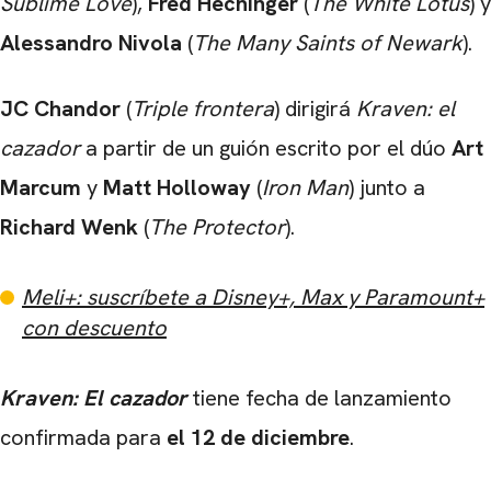
Sublime Love
),
Fred Hechinger
(
The White Lotus
) y
Alessandro Nivola
(
The Many Saints of Newark
).
JC Chandor
(
Triple frontera
) dirigirá
Kraven: el
cazador
a partir de un guión escrito por el dúo
Art
Marcum
y
Matt Holloway
(
Iron Man
) junto a
Richard Wenk
(
The Protector
).
Meli+: suscríbete a Disney+, Max y Paramount+
con descuento
Kraven: El cazador
tiene fecha de lanzamiento
confirmada para
el 12 de diciembre
.