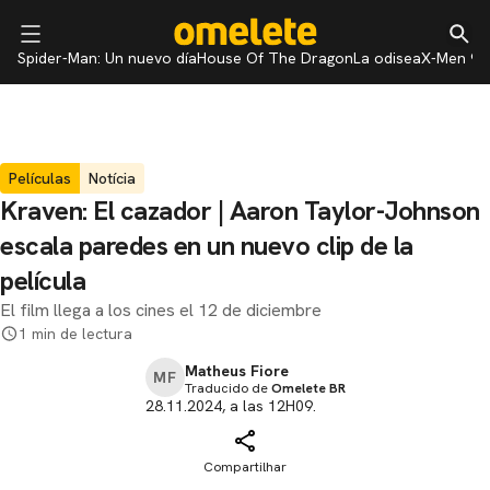
Spider-Man: Un nuevo día
House Of The Dragon
La odisea
X-Men 97
Películas
Notícia
Kraven: El cazador | Aaron Taylor-Johnson
escala paredes en un nuevo clip de la
película
El film llega a los cines el 12 de diciembre
1 min de lectura
Matheus Fiore
MF
Traducido de
Omelete BR
28.11.2024, a las 12H09.
Compartilhar