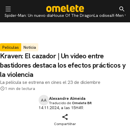
Spider-Man: Un nuevo día
House Of The Dragon
La odisea
X-Men 97
Películas
Notícia
Kraven: El cazador | Un video entre
bastidores destaca los efectos prácticos y
la violencia
La película se estrena en cines el 23 de diciembre
1 min de lectura
Alexandre Almeida
AA
Traducido de
Omelete BR
14.11.2024, a las 15H49.
Compartilhar