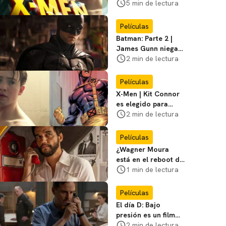
en la película de
5 min de lectura
Marvel? Rumoros y
favoritos
Películas
Batman: Parte 2 |
James Gunn niega
que se filme la parte
2 min de lectura
3
Películas
X-Men | Kit Connor
es elegido para
interpretar a
2 min de lectura
Cíclope en la nueva
película
Películas
¿Wagner Moura
está en el reboot de
X-Men? El actor lo
1 min de lectura
aclara
Películas
El día D: Bajo
presión es un film
bélico distinto lleno
2 min de lectura