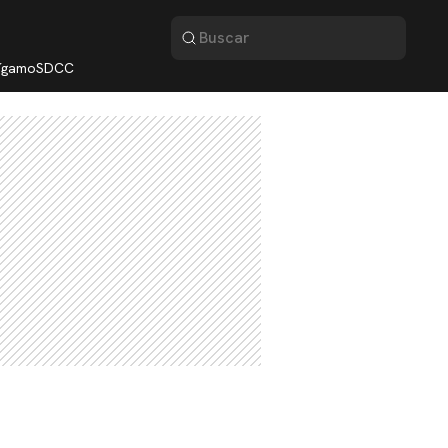
lígamo
SDCC