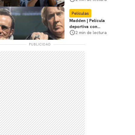
de tensión
Películas
Madden | Película
deportiva con
Nicolas Cage tendrá
2 min de lectura
estreno limitado en
cines
PUBLICIDAD