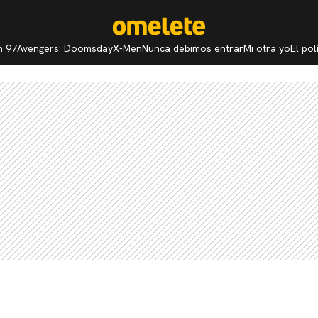
n 97
Avengers: Doomsday
X-Men
Nunca debimos entrar
Mi otra yo
El po