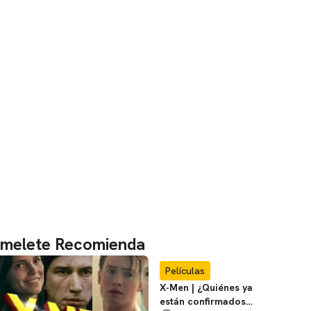
melete Recomienda
Películas
X-Men | ¿Quiénes ya
están confirmados