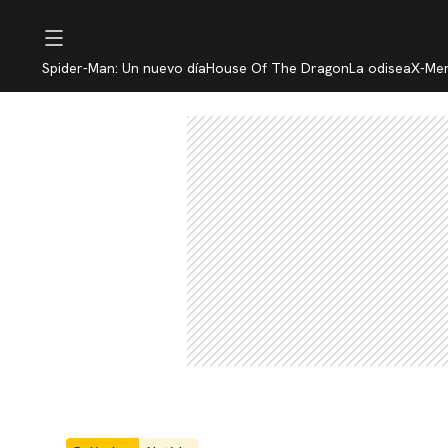
Spider-Man: Un nuevo día
House Of The Dragon
La odisea
X-Me