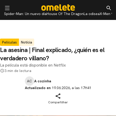
Spider-Man: Un nuevo día
House Of The Dragon
La odisea
X-Men 97
Películas
Notícia
La asesina | Final explicado, ¿quién es el
verdadero villano?
La película está disponible en Netflix
3 min de lectura
AC
A cozinha
Actualizado en
19.06.2026, a las 17H41
Compartilhar