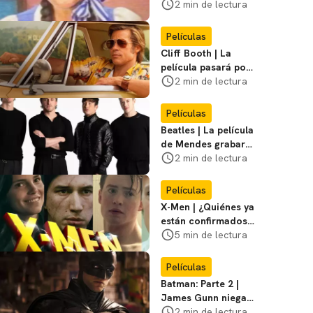
visitar el
2 min de lectura
Campamento
Miasma
Películas
Cliff Booth | La
película pasará por
nuevas filmaciones
2 min de lectura
con un nuevo DF
Películas
Beatles | La película
de Mendes grabará
escenas en la
2 min de lectura
icónica calle
Películas
X-Men | ¿Quiénes ya
están confirmados
en la película de
5 min de lectura
Marvel? Rumoros y
favoritos
Películas
Batman: Parte 2 |
James Gunn niega
que se filme la parte
2 min de lectura