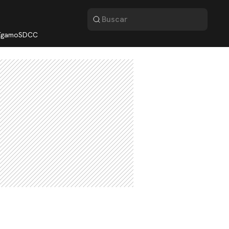
lígamo
SDCC