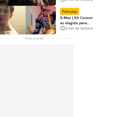
3
Películas
X-Men | Kit Connor
es elegido para
interpretar a
2 min de lectura
Cíclope en la nueva
película
PUBLICIDAD