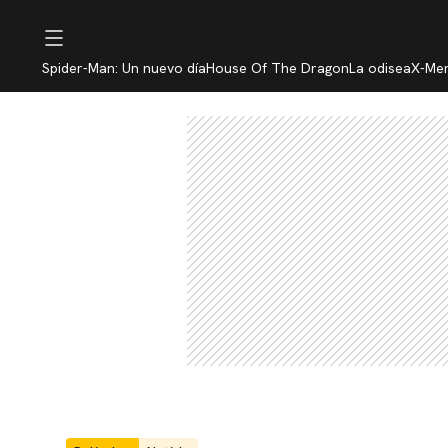
Spider-Man: Un nuevo día
House Of The Dragon
La odisea
X-Me