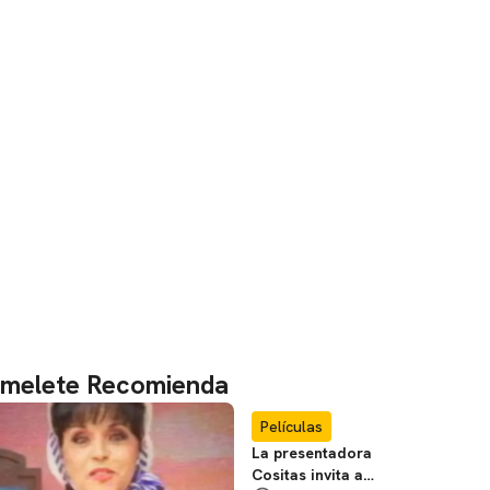
melete Recomienda
Películas
La presentadora
Cositas invita a