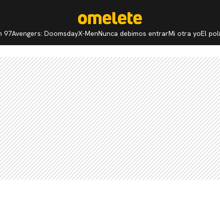
n 97
Avengers: Doomsday
X-Men
Nunca debimos entrar
Mi otra yo
El po