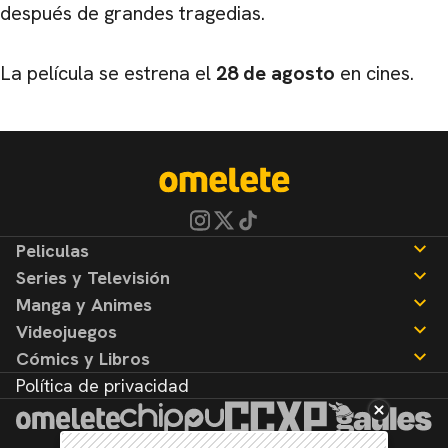
después de grandes tragedias.
La película se estrena el
28 de agosto
en cines.
Peliculas
Series y Televisión
Noticias
Manga y Animes
Reseñas
Noticias
Videojuegos
Reseñas
Noticias
Cómics y Libros
Reseñas
Noticias
Política de privacidad
Reseñas
Noticias
Reseñas