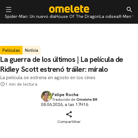
Spider-Man: Un nuevo día
House Of The Dragon
La odisea
X-Men 97
Películas
Notícia
La guerra de los últimos | La película de
Ridley Scott estrenó tráiler: míralo
La película se estrena en agosto en los cines
1 min de lectura
Felipe Rocha
Traducido de
Omelete BR
08.06.2026, a las 17H16.
Compartilhar