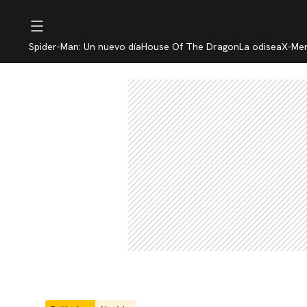
Spider-Man: Un nuevo día
House Of The Dragon
La odisea
X-Me