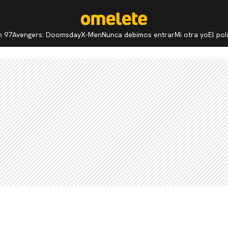
n 97
Avengers: Doomsday
X-Men
Nunca debimos entrar
Mi otra yo
El po