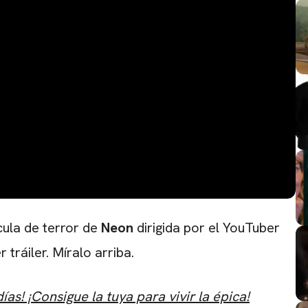
cula de terror de
Neon
dirigida por el YouTuber
 tráiler. Míralo arriba.
CARREGANDO PUBLICIDADE
as! ¡Consigue la tuya para vivir la épica!