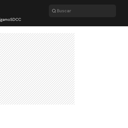
lígamo
SDCC