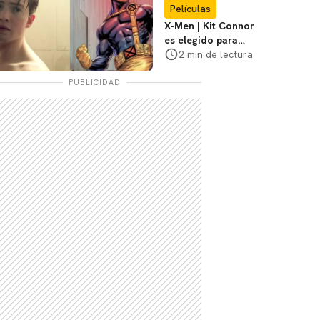
Películas
X-Men | Kit Connor
es elegido para
interpretar a
2 min de lectura
Cíclope en la nueva
película
PUBLICIDAD