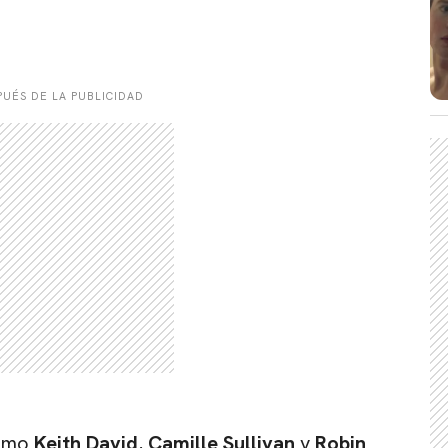
UÉS DE LA PUBLICIDAD
como
Keith David
,
Camille Sullivan
y
Robin