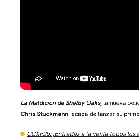
La Maldición de Shelby Oaks
,
la nueva pelí
Chris Stuckmann
, acaba de lanzar su primer
CCXP25: ¡Entradas a la venta todos los dí