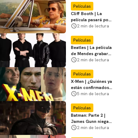
Miasma
Películas
Cliff Booth | La
película pasará por
nuevas filmaciones
2 min de lectura
con un nuevo DF
Películas
Beatles | La película
de Mendes grabará
escenas en la
2 min de lectura
icónica calle
Películas
X-Men | ¿Quiénes ya
están confirmados
en la película de
5 min de lectura
Marvel? Rumoros y
favoritos
Películas
Batman: Parte 2 |
James Gunn niega
que se filme la parte
2 min de lectura
3