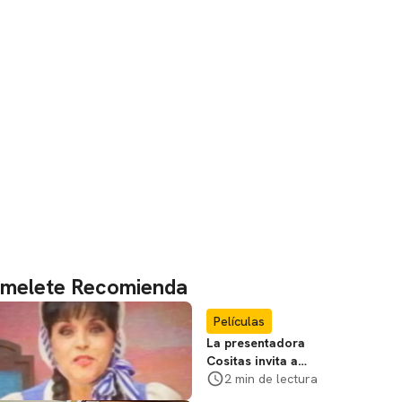
melete Recomienda
Películas
La presentadora
Cositas invita a
visitar el
2 min de lectura
Campamento