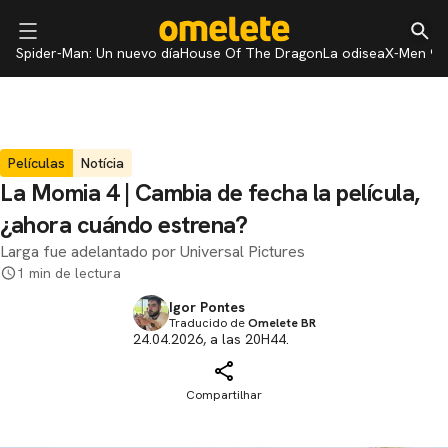
Spider-Man: Un nuevo día
House Of The Dragon
La odisea
X-Men 97
Películas
Notícia
La Momia 4 | Cambia de fecha la película,
¿ahora cuándo estrena?
Larga fue adelantado por Universal Pictures
1 min de lectura
Igor Pontes
Traducido de
Omelete BR
24.04.2026, a las 20H44.
Compartilhar