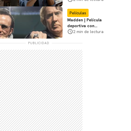
de tensión
Películas
Madden | Película
deportiva con
Nicolas Cage tendrá
2 min de lectura
estreno limitado en
cines
PUBLICIDAD