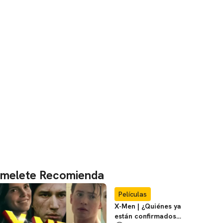
melete Recomienda
Películas
X-Men | ¿Quiénes ya
están confirmados