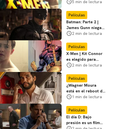
en la película de
5 min de lectura
Marvel? Rumoros y
favoritos
Películas
Batman: Parte 2 |
James Gunn niega
que se filme la parte
2 min de lectura
3
Películas
X-Men | Kit Connor
es elegido para
interpretar a
2 min de lectura
Cíclope en la nueva
película
Películas
¿Wagner Moura
está en el reboot de
X-Men? El actor lo
1 min de lectura
aclara
Películas
El día D: Bajo
presión es un film
bélico distinto lleno
2 min de lectura