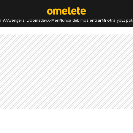
n 97
Avengers: Doomsday
X-Men
Nunca debimos entrar
Mi otra yo
El po