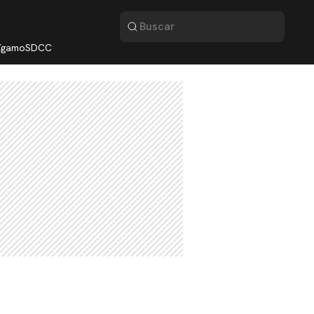
lígamo
SDCC