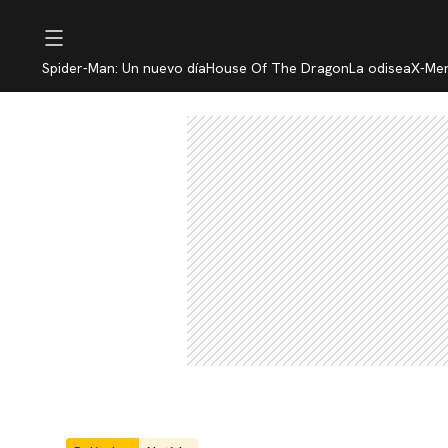
Spider-Man: Un nuevo día
House Of The Dragon
La odisea
X-Me