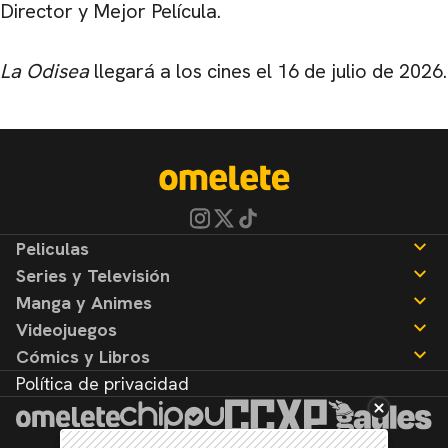
Director y Mejor Película.
La Odisea
llegará a los cines el 16 de julio de 2026.
Peliculas
Series y Televisión
Noticias
Manga y Animes
Reseñas
Noticias
Videojuegos
Reseñas
Noticias
Cómics y Libros
Reseñas
Noticias
Política de privacidad
Reseñas
Noticias
Reseñas