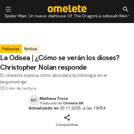
Spider-Man: Un nuevo día
House Of The Dragon
La odisea
X-Men 97
Películas
Notícia
La Odisea | ¿Cómo se verán los dioses?
Christopher Nolan responde
El cineasta explica cómo abordará la mitología en el
largometraje.
3 min de lectura
Matheus Fiore
MF
Traducido de
Omelete BR
Actualizado en
20.11.2025, a las 13H54
Compartilhar