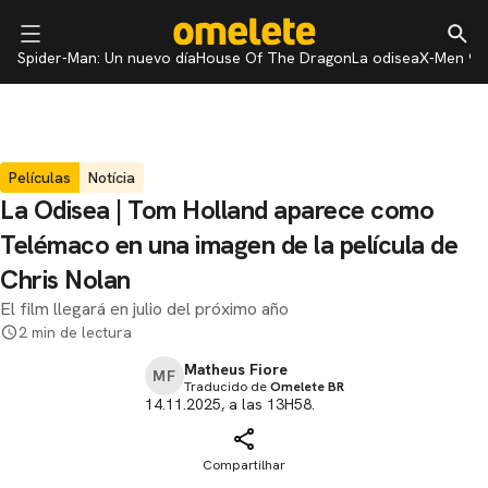
Spider-Man: Un nuevo día
House Of The Dragon
La odisea
X-Men 97
Películas
Notícia
La Odisea | Tom Holland aparece como
Telémaco en una imagen de la película de
Chris Nolan
El film llegará en julio del próximo año
2 min de lectura
Matheus Fiore
MF
Traducido de
Omelete BR
14.11.2025, a las 13H58.
Compartilhar