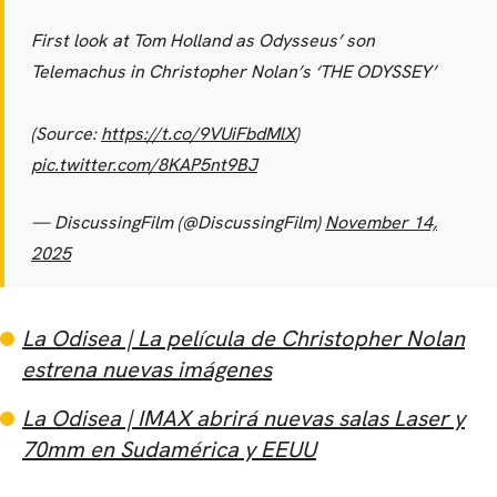
First look at Tom Holland as Odysseus’ son
Telemachus in Christopher Nolan’s ‘THE ODYSSEY’
(Source:
https://t.co/9VUiFbdMlX
)
pic.twitter.com/8KAP5nt9BJ
— DiscussingFilm (@DiscussingFilm)
November 14,
2025
La Odisea | La película de Christopher Nolan
estrena nuevas imágenes
La Odisea | IMAX abrirá nuevas salas Laser y
70mm en Sudamérica y EEUU