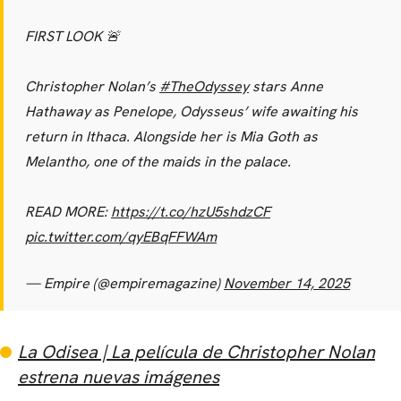
FIRST LOOK 🚨
Christopher Nolan’s
#TheOdyssey
stars Anne
Hathaway as Penelope, Odysseus’ wife awaiting his
return in Ithaca. Alongside her is Mia Goth as
Melantho, one of the maids in the palace.
READ MORE:
https://t.co/hzU5shdzCF
pic.twitter.com/qyEBqFFWAm
— Empire (@empiremagazine)
November 14, 2025
La Odisea | La película de Christopher Nolan
estrena nuevas imágenes