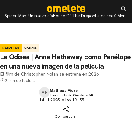
Spider-Man: Un nuevo día
House Of The Dragon
La odisea
X-Men 97
Películas
Notícia
La Odisea | Anne Hathaway como Penélope
en una nueva imagen de la película
El film de Christopher Nolan se estrena en 2026
2 min de lectura
Matheus Fiore
MF
Traducido de
Omelete BR
14.11.2025, a las 13H55.
Compartilhar