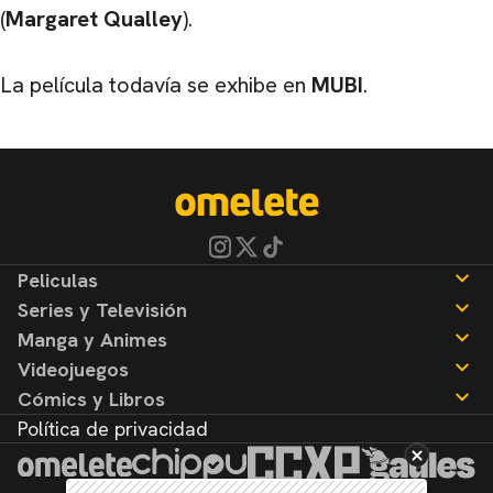
(
Margaret Qualley
).
La película todavía se exhibe en
MUBI
.
Peliculas
Series y Televisión
Noticias
Manga y Animes
Reseñas
Noticias
Videojuegos
Reseñas
Noticias
Cómics y Libros
Reseñas
Noticias
Política de privacidad
Reseñas
Noticias
Reseñas