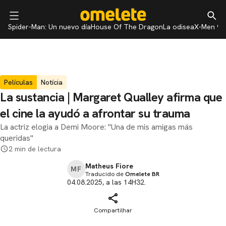
Spider-Man: Un nuevo día
House Of The Dragon
La odisea
X-Men 97
Películas
Notícia
La sustancia | Margaret Qualley afirma que
el cine la ayudó a afrontar su trauma
La actriz elogia a Demi Moore: "Una de mis amigas más
queridas"
2 min de lectura
Matheus Fiore
MF
Traducido de
Omelete BR
04.08.2025, a las 14H32.
Compartilhar