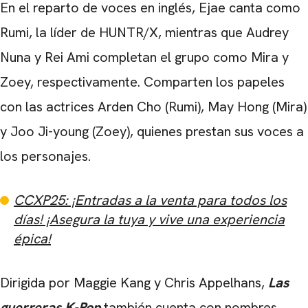
En el reparto de voces en inglés, Ejae canta como
Rumi, la líder de HUNTR/X, mientras que Audrey
Nuna y Rei Ami completan el grupo como Mira y
CARREGANDO PUBLICIDADE
Zoey, respectivamente. Comparten los papeles
con las actrices Arden Cho (Rumi), May Hong (Mira)
y Joo Ji-young (Zoey), quienes prestan sus voces a
los personajes.
CCXP25: ¡Entradas a la venta para todos los
días! ¡Asegura la tuya y vive una experiencia
épica!
Dirigida por Maggie Kang y Chris Appelhans,
Las
guerreras K-Pop
también cuenta con nombres