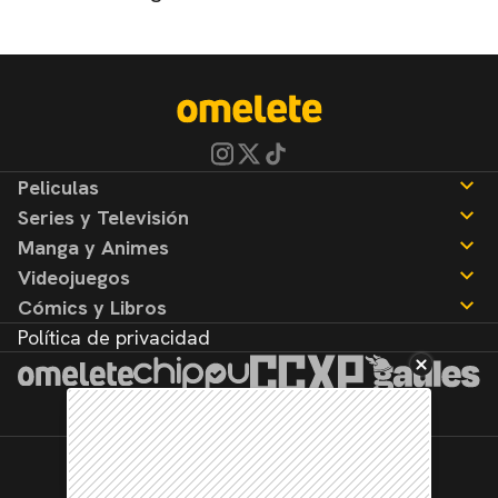
Peliculas
Series y Televisión
Noticias
Manga y Animes
Reseñas
Noticias
Videojuegos
Reseñas
Noticias
Cómics y Libros
Reseñas
Noticias
Política de privacidad
Reseñas
Noticias
Reseñas
©2026. Todos los derechos reservados.