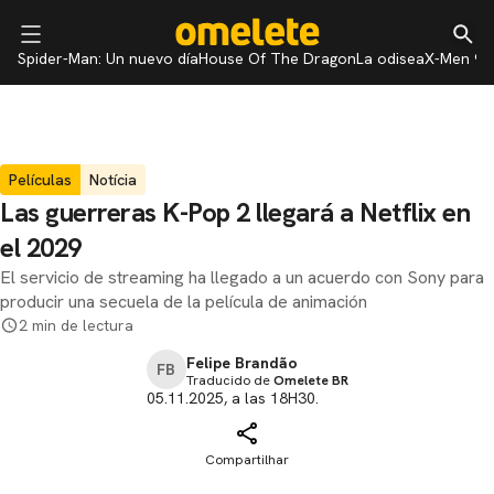
Spider-Man: Un nuevo día
House Of The Dragon
La odisea
X-Men 97
Películas
Notícia
Las guerreras K-Pop 2 llegará a Netflix en
el 2029
El servicio de streaming ha llegado a un acuerdo con Sony para
producir una secuela de la película de animación
2 min de lectura
Felipe Brandão
FB
Traducido de
Omelete BR
05.11.2025, a las 18H30.
Compartilhar