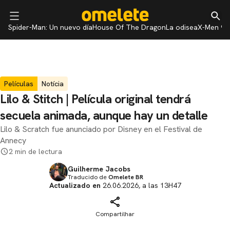
Spider-Man: Un nuevo día
House Of The Dragon
La odisea
X-Men 97
Películas
Notícia
Lilo & Stitch | Película original tendrá
secuela animada, aunque hay un detalle
Lilo & Scratch fue anunciado por Disney en el Festival de
Annecy
2 min de lectura
Guilherme Jacobs
Traducido de
Omelete BR
Actualizado en
26.06.2026, a las 13H47
Compartilhar