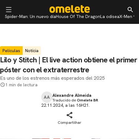
Spider-Man: Un nuevo día
House Of The Dragon
La odisea
X-Men 97
Películas
Notícia
Lilo y Stitch | El live action obtiene el primer
póster con el extraterrestre
Es uno de los estrenos más esperados del 2025
1 min de lectura
Alexandre Almeida
AA
Traducido de
Omelete BR
22.11.2024, a las 16H21.
Compartilhar