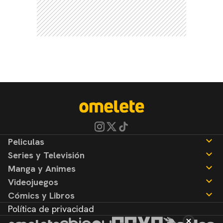
Peliculas
Series y Televisión
Noticias
Manga y Animes
Reseñas
Noticias
Videojuegos
Reseñas
Noticias
Cómics y Libros
Reseñas
Noticias
Política de privacidad
Reseñas
Noticias