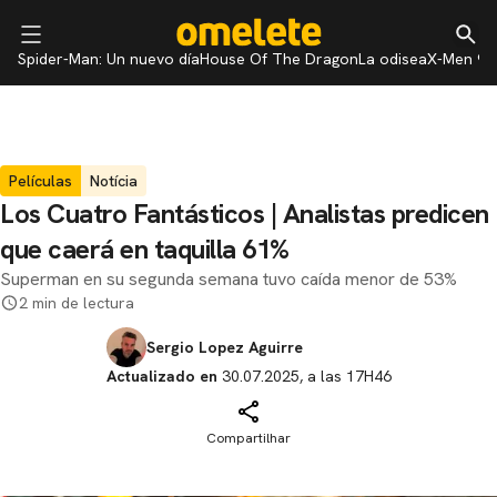
Spider-Man: Un nuevo día
House Of The Dragon
La odisea
X-Men 97
Películas
Notícia
Los Cuatro Fantásticos | Analistas predicen
que caerá en taquilla 61%
Superman en su segunda semana tuvo caída menor de 53%
2 min de lectura
Sergio Lopez Aguirre
Actualizado en
30.07.2025, a las 17H46
Compartilhar