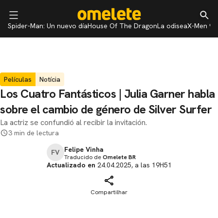
Spider-Man: Un nuevo día
House Of The Dragon
La odisea
X-Men 97
Películas
Notícia
Los Cuatro Fantásticos | Julia Garner habla
sobre el cambio de género de Silver Surfer
La actriz se confundió al recibir la invitación.
3 min de lectura
Felipe Vinha
FV
Traducido de
Omelete BR
Actualizado en
24.04.2025, a las 19H51
Compartilhar