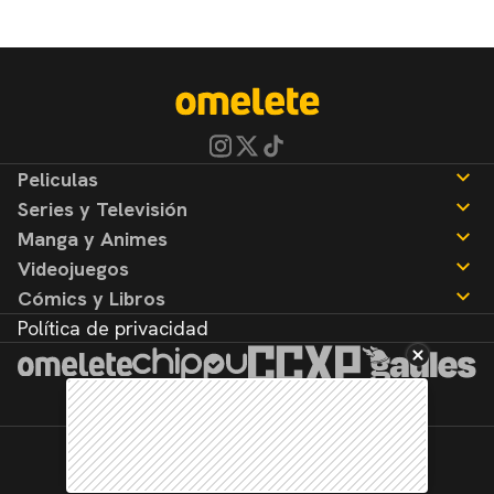
Peliculas
Series y Televisión
Noticias
Manga y Animes
Reseñas
Noticias
Videojuegos
Reseñas
Noticias
Cómics y Libros
Reseñas
Noticias
Política de privacidad
Reseñas
Noticias
Reseñas
©2026. Todos los derechos reservados.