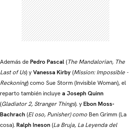
CARREGANDO PUBLICIDADE
Además de
Pedro Pascal
(
The Mandalorian, The
Last of Us
) y
Vanessa Kirby
(
Mission: Impossible -
Reckoning
) como Sue Storm (Invisible Woman), el
reparto también incluye
a Joseph Quinn
(
Gladiator 2, Stranger Things
).
y
Ebon Moss-
Bachrach
(
El oso, Punisher) como
Ben Grimm (La
cosa).
Ralph Ineson
(
La Bruja, La Leyenda del