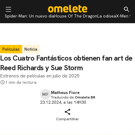
Spider-Man: Un nuevo día
House Of The Dragon
La odisea
X-Men 97
Películas
Notícia
Los Cuatro Fantásticos obtienen fan art de
Reed Richards y Sue Storm
Estrenos de películas en julio de 2025
1 min de lectura
Matheus Fiore
MF
Traducido de
Omelete BR
23.12.2024, a las 14H30.
Compartilhar