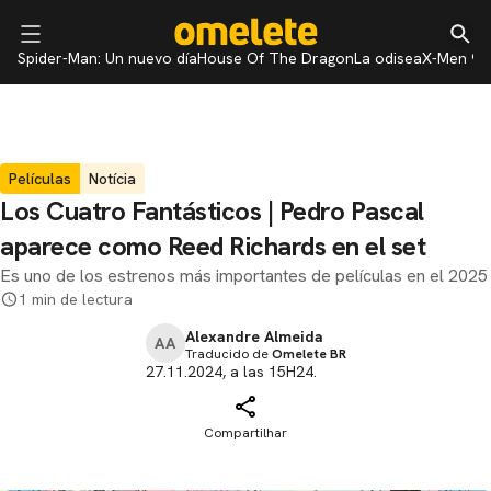
Spider-Man: Un nuevo día
House Of The Dragon
La odisea
X-Men 97
Películas
Notícia
Los Cuatro Fantásticos | Pedro Pascal
aparece como Reed Richards en el set
Es uno de los estrenos más importantes de películas en el 2025
1 min de lectura
Alexandre Almeida
AA
Traducido de
Omelete BR
27.11.2024, a las 15H24.
Compartilhar