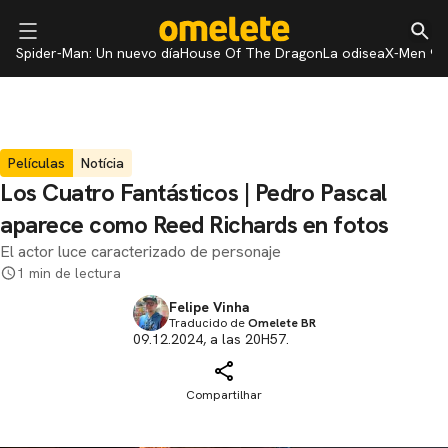
Spider-Man: Un nuevo día
House Of The Dragon
La odisea
X-Men 97
Películas
Notícia
Los Cuatro Fantásticos | Pedro Pascal
aparece como Reed Richards en fotos
El actor luce caracterizado de personaje
1 min de lectura
Felipe Vinha
Traducido de
Omelete BR
09.12.2024, a las 20H57.
Compartilhar