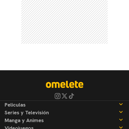
Peliculas
Series y Televisión
Noticias
Manga y Animes
Reseñas
Noticias
Videojuegos