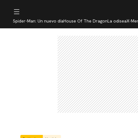
Spider-Man: Un nuevo día
House Of The Dragon
La odisea
X-Me