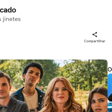
licado
s jinetes
Compartilhar
O