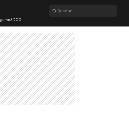
lígamo
SDCC