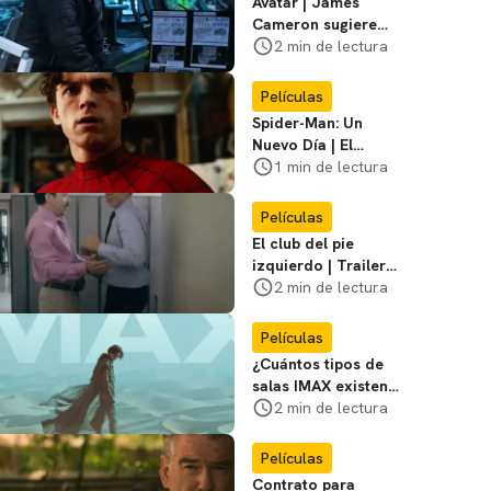
Avatar | James
Cameron sugiere
que está listo para
2 min de lectura
dejar la franquicia
Películas
Spider-Man: Un
Nuevo Día | El
director dice que el
1 min de lectura
equipo de Jackie
Chan no participó
Películas
El club del pie
izquierdo | Trailer
del remake de
2 min de lectura
¿Bailamos? con
Adrián Uribe y
Películas
María León
¿Cuántos tipos de
salas IMAX existen?
Te contamos las
2 min de lectura
diferencias
Películas
Contrato para