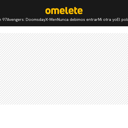
n 97
Avengers: Doomsday
X-Men
Nunca debimos entrar
Mi otra yo
El po