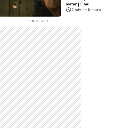
matar | Final
explicado, ¿Qué
2 min de lectura
pasó realmente con
Stan y Beggar?
PUBLICIDAD