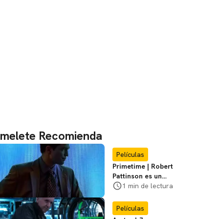
melete Recomienda
Películas
Primetime | Robert
Pattinson es un
cazador de
1 min de lectura
pedófilos en el
primer póster del
Películas
film