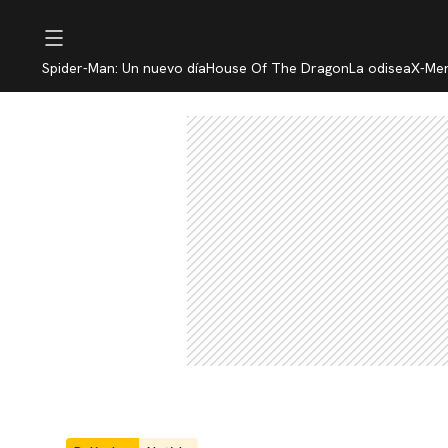
Spider-Man: Un nuevo día
House Of The Dragon
La odisea
X-Me