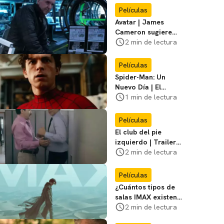
primer póster del
Películas
film
Avatar | James
Cameron sugiere
que está listo para
2 min de lectura
dejar la franquicia
Películas
Spider-Man: Un
Nuevo Día | El
director dice que el
1 min de lectura
equipo de Jackie
Chan no participó
Películas
El club del pie
izquierdo | Trailer
del remake de
2 min de lectura
¿Bailamos? con
Adrián Uribe y
Películas
María León
¿Cuántos tipos de
salas IMAX existen?
Te contamos las
2 min de lectura
diferencias