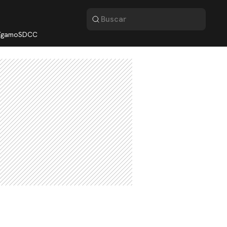
lígamo
SDCC