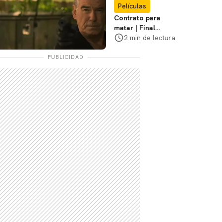
Películas
Contrato para
matar | Final
explicado, ¿Qué
2 min de lectura
pasó realmente con
Stan y Beggar?
PUBLICIDAD