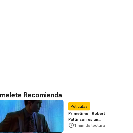
melete Recomienda
Películas
Primetime | Robert
Pattinson es un
cazador de
1 min de lectura
pedófilos en el