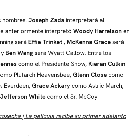
es nombres.
Joseph Zada
​​interpretará al
ue anteriormente interpretó
Woody Harrelson
en
anning será
Effie Trinket
,
McKenna Grace
será
 y
Ben Wang
será Wyatt Callow. Entre los
iennes
como el Presidente Snow,
Kieran Culkin
omo Plutarch Heavensbee,
Glenn Close
como
 Everdeen,
Grace Ackary
como Astric March,
Jefferson White
como el Sr. McCoy.
osecha | La película recibe su primer adelanto