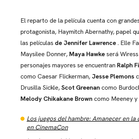
El reparto de la película cuenta con grand
protagonista, Haymitch Abernathy, papel q
las películas
de Jennifer Lawrence
. Elle F
Maysilee Donner,
Maya Hawke
será Wiress
personajes mayores se encuentran
Ralph F
como Caesar Flickerman,
Jesse Plemons
c
Drusilla Sickle,
Scot Greenan
como Burdock
Melody Chikakane Brown
como Meeney y
Los juegos del hambre: Amanecer en la c
en CinemaCon