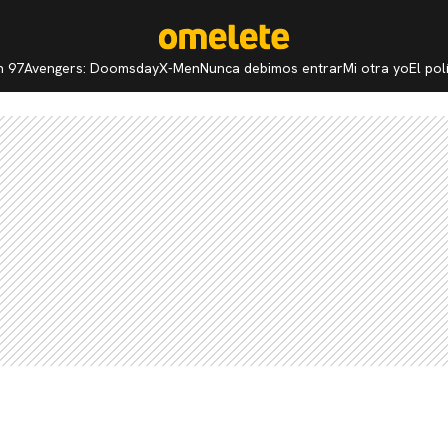
n 97
Avengers: Doomsday
X-Men
Nunca debimos entrar
Mi otra yo
El po