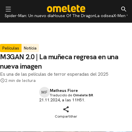
Spider-Man: Un nuevo día
House Of The Dragon
La odisea
X-Men 97
Películas
Notícia
M3GAN 2.0 | La muñeca regresa en una
nueva imagen
Es una de las películas de terror esperadas del 2025
2 min de lectura
Matheus Fiore
MF
Traducido de
Omelete BR
21.11.2024, a las 11H51.
Compartilhar