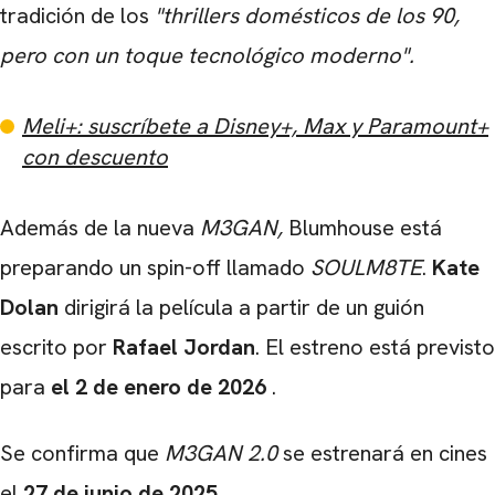
tradición de los
"thrillers domésticos de los 90,
CARREGANDO PUBLICIDADE
pero con un toque tecnológico moderno".
Meli+: suscríbete a Disney+, Max y Paramount+
con descuento
Además de la nueva
M3GAN,
Blumhouse está
preparando un spin-off llamado
SOULM8TE
.
Kate
Dolan
dirigirá la película a partir de un guión
escrito por
Rafael Jordan
. El estreno está previsto
para
el 2 de enero de 2026
.
Se confirma que
M3GAN 2.0
se estrenará en cines
el
27 de junio de 2025
.