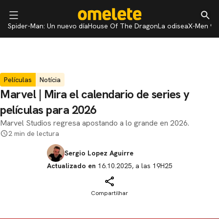
Spider-Man: Un nuevo día
House Of The Dragon
La odisea
X-Men 97
Películas
Notícia
Marvel | Mira el calendario de series y
películas para 2026
Marvel Studios regresa apostando a lo grande en 2026.
2 min de lectura
Sergio Lopez Aguirre
Actualizado en
16.10.2025, a las 19H25
Compartilhar