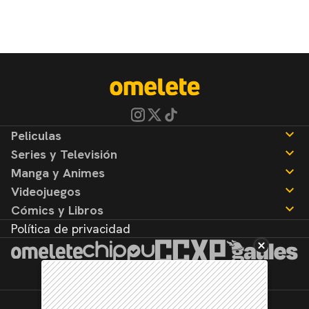
Peliculas
Series y Televisión
Noticias
Manga y Animes
Reseñas
Noticias
Videojuegos
Reseñas
Noticias
Cómics y Libros
Reseñas
Noticias
Política de privacidad
Reseñas
Noticias
Reseñas