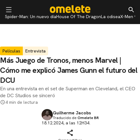
Spider-Man: Un nuevo día
House Of The Dragon
La odisea
X-Men 97
Películas
Entrevista
Más Juego de Tronos, menos Marvel |
Cómo me explicó James Gunn el futuro del
DCU
En una entrevista en el set de Superman en Cleveland, el CEO
de DC Studios se sinceró
4 min de lectura
Guilherme Jacobs
Traducido de
Omelete BR
18.12.2024, a las 12H34.