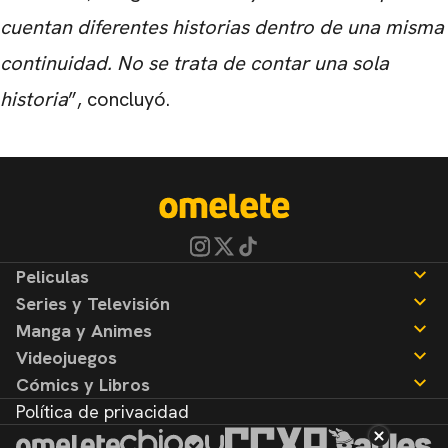
cuentan diferentes historias dentro de una misma
continuidad. No se trata de contar una sola
historia
”, concluyó.
Peliculas
Series y Televisión
Noticias
Manga y Animes
Reseñas
Noticias
Videojuegos
Reseñas
Noticias
Cómics y Libros
Reseñas
Noticias
Política de privacidad
Reseñas
Noticias
Reseñas