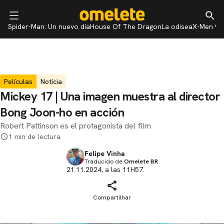
Spider-Man: Un nuevo día
House Of The Dragon
La odisea
X-Men 97
Películas
Notícia
Mickey 17 | Una imagen muestra al director
Bong Joon-ho en acción
Robert Pattinson es el protagonista del film
1 min de lectura
Felipe Vinha
Traducido de
Omelete BR
21.11.2024, a las 11H57.
Compartilhar