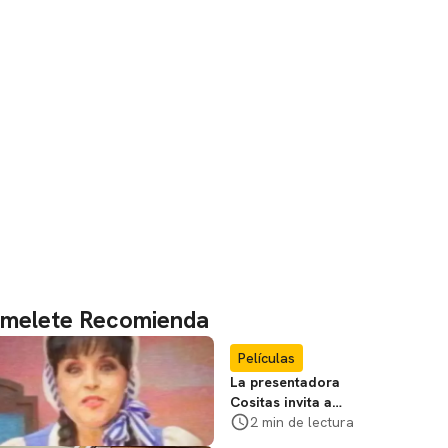
melete Recomienda
Películas
La presentadora
Cositas invita a
visitar el
2 min de lectura
Campamento