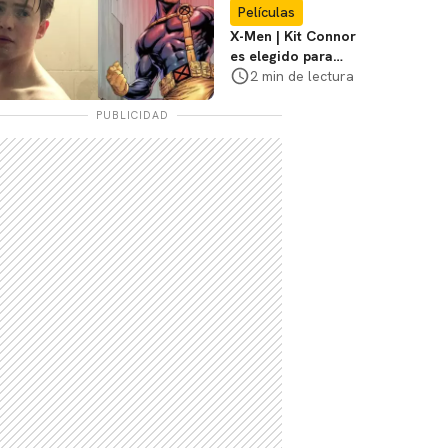
Películas
X-Men | Kit Connor
es elegido para
interpretar a
2 min de lectura
Cíclope en la nueva
película
PUBLICIDAD