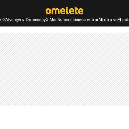
n 97
Avengers: Doomsday
X-Men
Nunca debimos entrar
Mi otra yo
El po