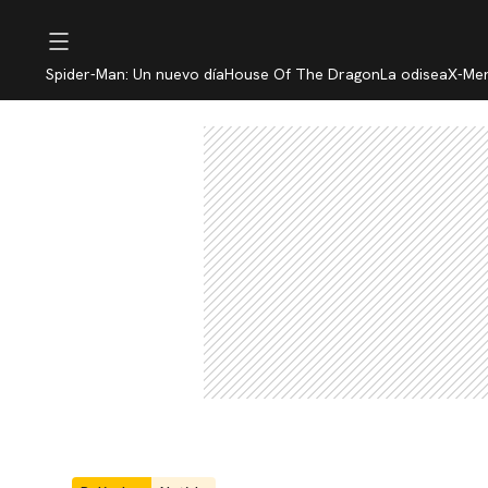
Spider-Man: Un nuevo día
House Of The Dragon
La odisea
X-Me