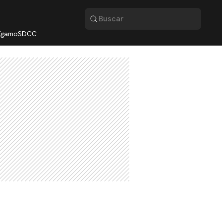
lígamo
SDCC