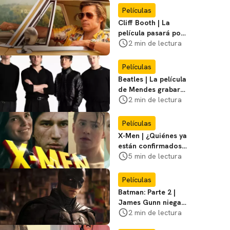
Miasma
Películas
Cliff Booth | La
película pasará por
nuevas filmaciones
2 min de lectura
con un nuevo DF
Películas
Beatles | La película
de Mendes grabará
escenas en la
2 min de lectura
icónica calle
Películas
X-Men | ¿Quiénes ya
están confirmados
en la película de
5 min de lectura
Marvel? Rumoros y
favoritos
Películas
Batman: Parte 2 |
James Gunn niega
que se filme la parte
2 min de lectura
3